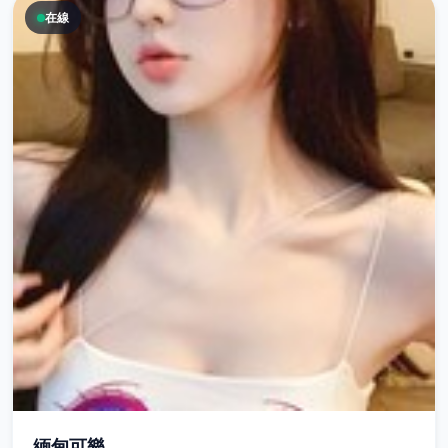
在線
緬甸可樂