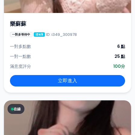
樂蘇蘇
ID: i349_300978
一對多等待中
i349
一對多點數
6 點
一對一點數
25 點
滿意度評分
100分
立即進入
在線