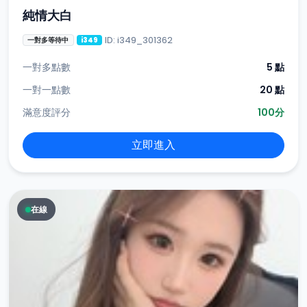
純情大白
ID: i349_301362
一對多等待中
i349
一對多點數
5 點
一對一點數
20 點
滿意度評分
100分
立即進入
在線