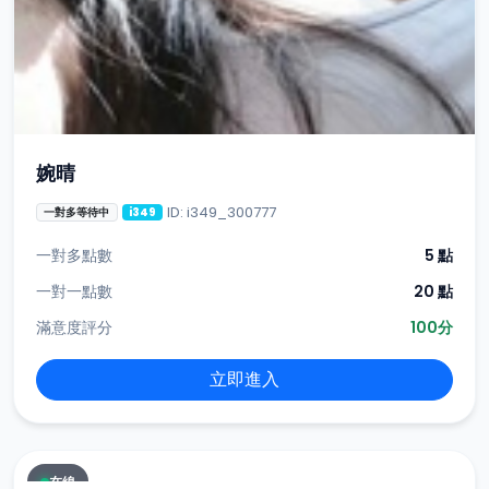
婉晴
ID: i349_300777
一對多等待中
i349
一對多點數
5 點
一對一點數
20 點
滿意度評分
100分
立即進入
在線