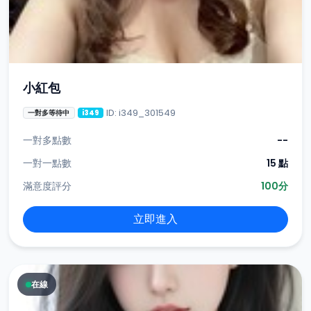
小紅包
ID: i349_301549
一對多等待中
i349
一對多點數
--
一對一點數
15 點
滿意度評分
100分
立即進入
在線