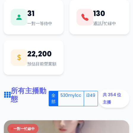
31
130
一對一等待中
通話/忙碌中
22,200
預估目前營業額
所有主播動
共 354 位
全
530my1cc
i349
態
部
主播
一對一忙線中