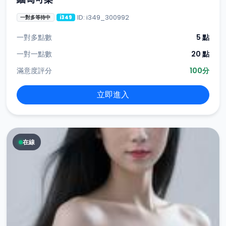
ID: i349_300992
一對多等待中
i349
一對多點數
5 點
一對一點數
20 點
滿意度評分
100分
立即進入
在線