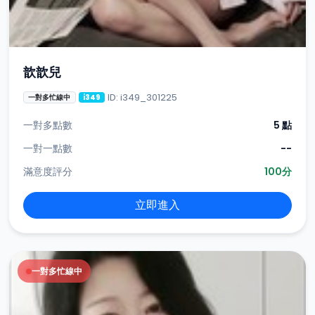
歆歆兒
ID: i349_301225
一對多忙線中
i349
一對多點數
5 點
一對一點數
--
滿意度評分
100分
立即進入
一對多忙線中