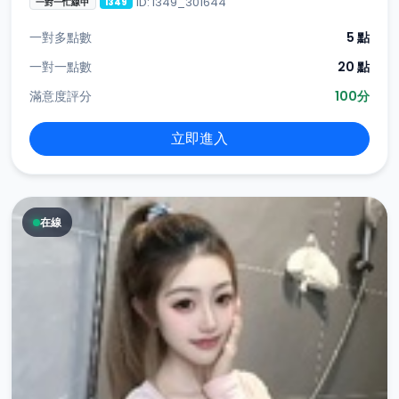
ID: i349_301644
一對一忙線中
i349
一對多點數
5 點
一對一點數
20 點
滿意度評分
100分
立即進入
在線