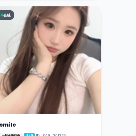
在線
smile
ID: i349_301276
一對多等待中
i349