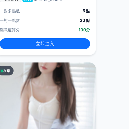
一對多點數
5 點
一對一點數
20 點
滿意度評分
100分
立即進入
在線