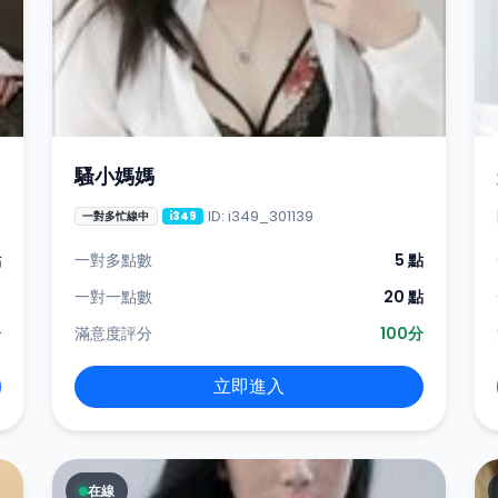
騷小媽媽
ID: i349_301139
一對多忙線中
i349
點
一對多點數
5 點
-
一對一點數
20 點
分
滿意度評分
100分
立即進入
在線