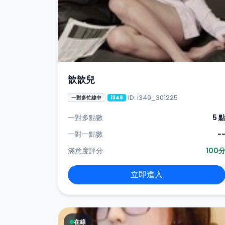
歆歆兒
ID: i349_301225
一對多忙線中
i349
一對多點數
5 
一對一點數
-
滿意度評分
100
立即進入
在線