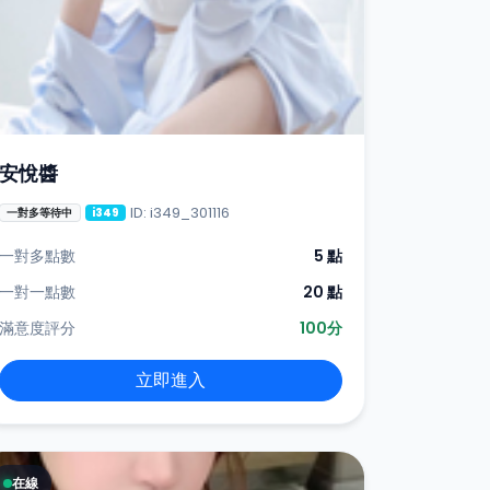
安悅醬
ID: i349_301116
一對多等待中
i349
一對多點數
5 點
一對一點數
20 點
滿意度評分
100分
立即進入
在線