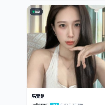
在線
馬寶兒
ID: i349_301389
一對多等待中
i349