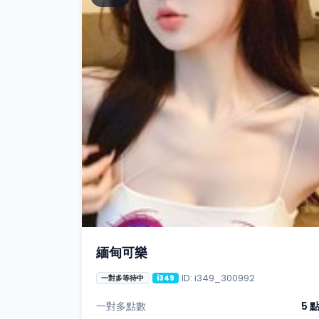
緬甸可樂
ID: i349_300992
一對多等待中
i349
一對多點數
5 