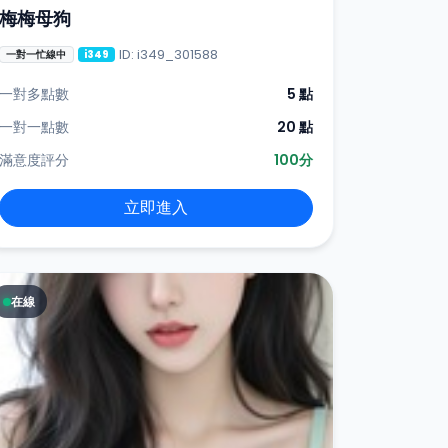
梅梅母狗
ID: i349_301588
一對一忙線中
i349
一對多點數
5 點
一對一點數
20 點
滿意度評分
100分
立即進入
在線