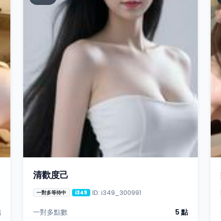
清歡度己
ID: i349_300991
一對多等待中
i349
點
一對多點數
5 點