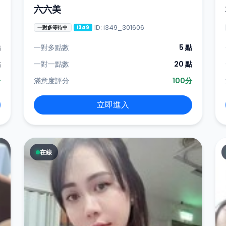
六六美
ID: i349_301606
一對多等待中
i349
點
一對多點數
5 點
點
一對一點數
20 點
分
滿意度評分
100分
立即進入
在線