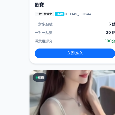
欲寶
ID: i349_301644
一對一忙線中
i349
一對多點數
5 
一對一點數
20 
滿意度評分
100
立即進入
在線