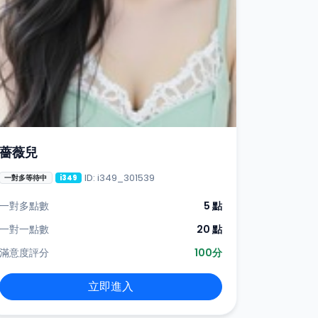
薔薇兒
ID: i349_301539
一對多等待中
i349
一對多點數
5 點
一對一點數
20 點
滿意度評分
100分
立即進入