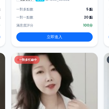
點
一對多點數
5 點
點
一對一點數
20 點
分
滿意度評分
100分
立即進入
一對多忙線中