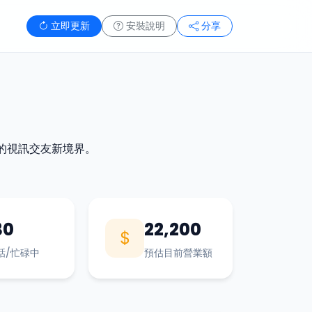
立即更新
安裝說明
分享
的視訊交友新境界。
30
22,200
話/忙碌中
預估目前營業額