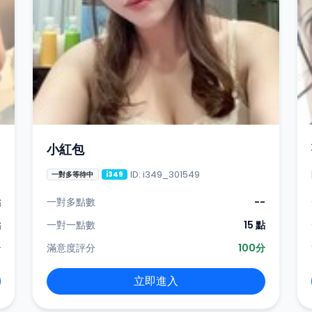
小紅包
ID: i349_301549
一對多等待中
i349
點
一對多點數
--
點
一對一點數
15 點
分
滿意度評分
100分
立即進入