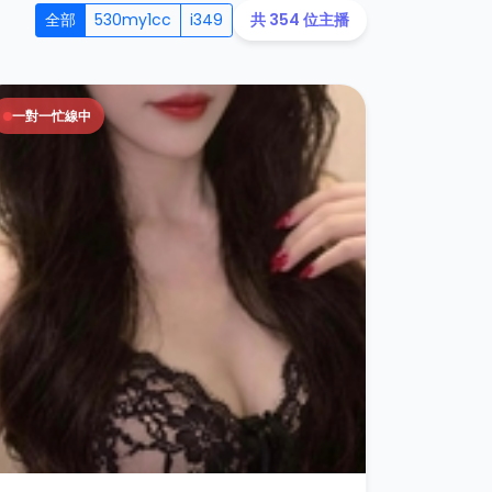
全部
530my1cc
i349
共 354 位主播
一對一忙線中