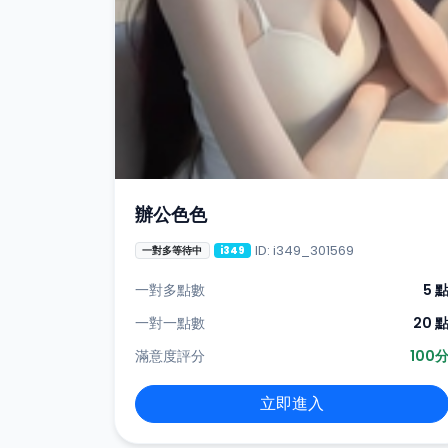
辦公色色
ID: i349_301569
一對多等待中
i349
一對多點數
5 
一對一點數
20 
滿意度評分
100
立即進入