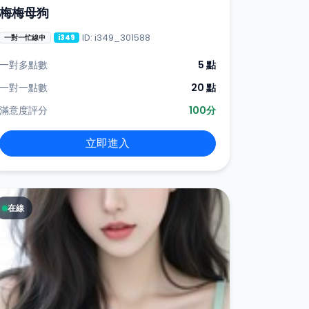
梅梅母狗
ID: i349_301588
一對一忙線中
i349
一對多點數
5 點
一對一點數
20 點
滿意度評分
100分
立即進入
在線