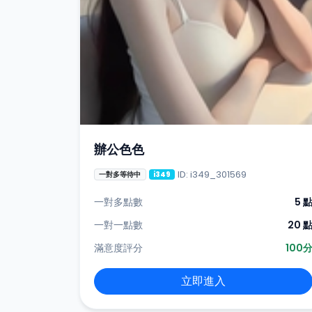
辦公色色
ID: i349_301569
一對多等待中
i349
一對多點數
5 
一對一點數
20 
滿意度評分
100
立即進入