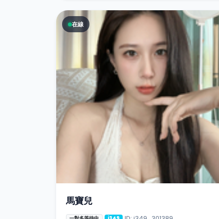
在線
馬寶兒
ID: i349_301389
一對多等待中
i349