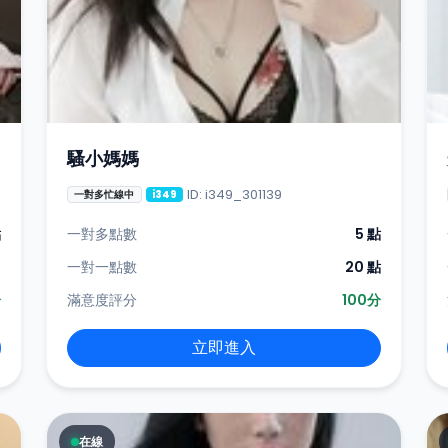
騷小媽媽
ID: i349_301139
一對多忙線中
i349
點
一對多點數
5 點
-
一對一點數
20 點
分
滿意度評分
100分
立即進入
在線