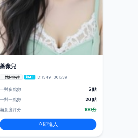
薔薇兒
ID: i349_301539
一對多等待中
i349
一對多點數
5 點
一對一點數
20 點
滿意度評分
100分
立即進入