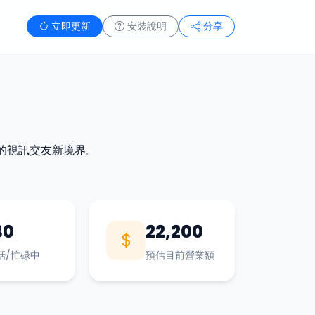
立即更新
安裝說明
分享
的視訊交友新境界。
30
22,200
話/忙碌中
預估目前營業額