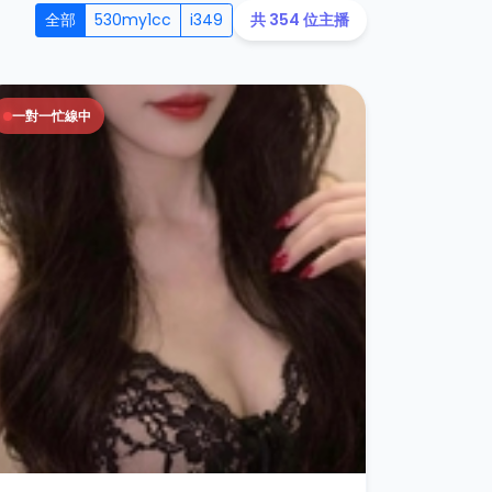
全部
530my1cc
i349
共 354 位主播
一對一忙線中