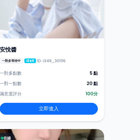
安悅醬
ID: i349_301116
一對多等待中
i349
一對多點數
5 點
一對一點數
20 點
滿意度評分
100分
立即進入
在線