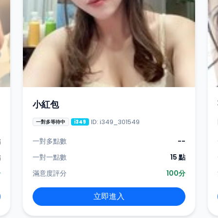
小紅包
ID: i349_301549
一對多等待中
i349
點
一對多點數
--
點
一對一點數
15 點
分
滿意度評分
100分
立即進入