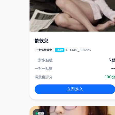
歆歆兒
ID: i349_301225
一對多忙線中
i349
一對多點數
5 
一對一點數
-
滿意度評分
100
立即進入
在線