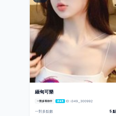
緬甸可樂
ID: i349_300992
一對多等待中
i349
一對多點數
5 