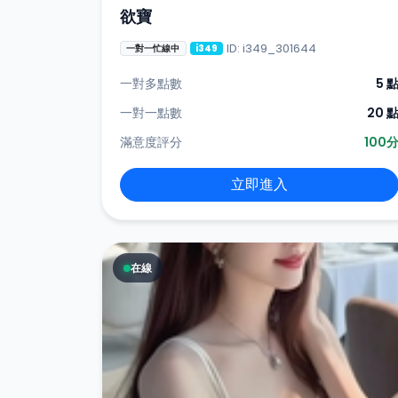
欲寶
ID: i349_301644
一對一忙線中
i349
一對多點數
5 
一對一點數
20 
滿意度評分
100
立即進入
在線