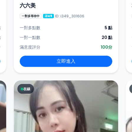
六六美
ID: i349_301606
一對多等待中
i349
點
一對多點數
5 點
點
一對一點數
20 點
分
滿意度評分
100分
立即進入
在線