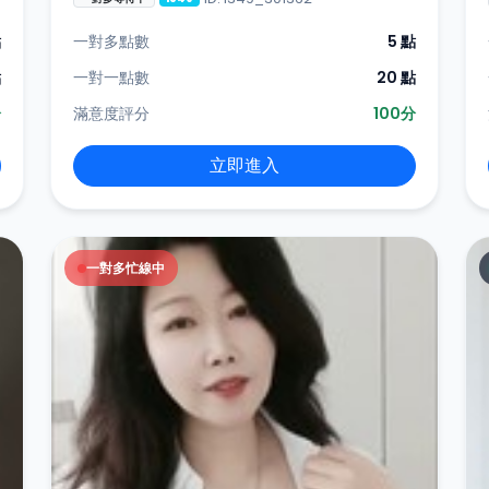
點
一對多點數
5 點
點
一對一點數
20 點
分
滿意度評分
100分
立即進入
一對多忙線中