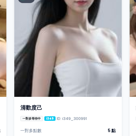
清歡度己
ID: i349_300991
一對多等待中
i349
點
一對多點數
5 點