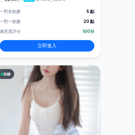
一對多點數
5 點
一對一點數
20 點
滿意度評分
100分
立即進入
在線