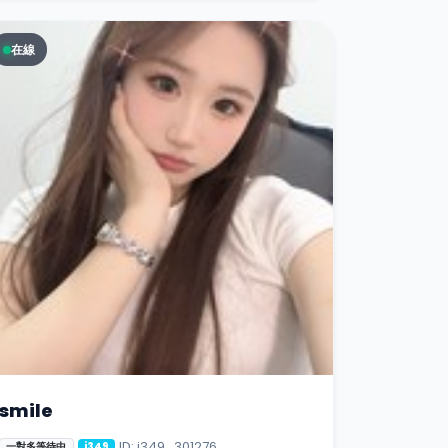
在線
smile
ID: i349_301276
一對多等待中
i349